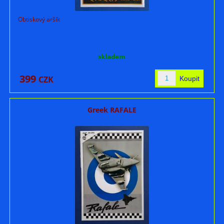
Obtiskový aršík
skladem
399
CZK
Greek RAFALE