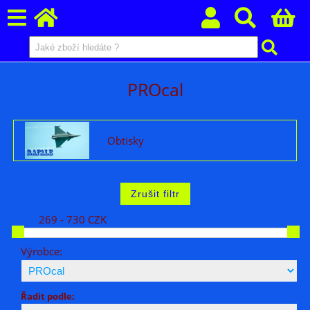
PROcal
Obtisky
269 - 730 CZK
Výrobce:
Řadit podle: