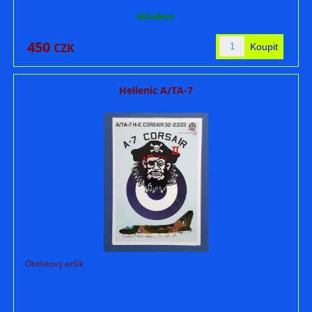
skladem
450
CZK
Hellenic A/TA-7
Obtiskový aršík