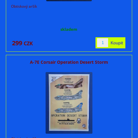
Obtiskový aršík
skladem
299
CZK
A-7E Corsair Operation Desert Storm