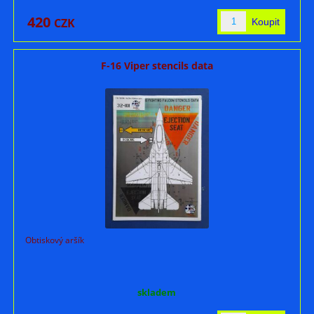
420
CZK
F-16 Viper stencils data
Obtiskový aršík
skladem