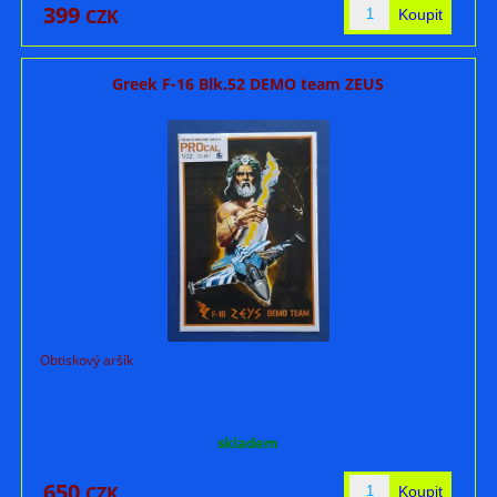
399
CZK
Greek F-16 Blk.52 DEMO team ZEUS
Obtiskový aršík
skladem
650
CZK