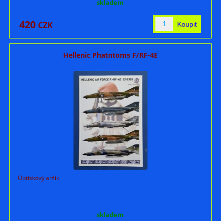
skladem
420
CZK
Hellenic Phatntoms F/RF-4E
Obtiskový aršík
skladem