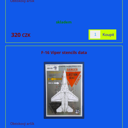
Obtiskový aršík
skladem
320
CZK
F-16 Viper stencils data
Obtiskový aršík