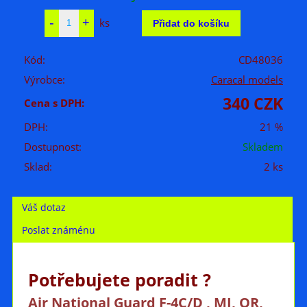
ks
Kód:
CD48036
Výrobce:
Caracal models
340 CZK
Cena s DPH:
DPH:
21 %
Dostupnost:
Skladem
Sklad:
2 ks
Váš dotaz
Poslat známénu
Potřebujete poradit ?
Air National Guard F-4C/D , MI, OR,