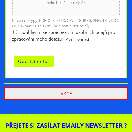
nebo klikněte pro výběr
Povolené typy: PDF, XLS, XLSX, CSV, JPG, JPEG, PNG, TXT, DOC,
DOCX (max 10 MB / soubor, max 5 souborů)
Souhlasím se zpracováním osobních údajů pro
zpracování mého dotazu
Více informací
AKCE
PŘEJETE SI ZASÍLAT EMAILY NEWSLETTER ?