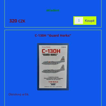
skladem
320
CZK
C-130H "Guard Herks"
Obtiskový aršík.