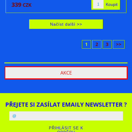
339
CZK
1
2
3
>>
AKCE
PŘEJETE SI ZASÍLAT EMAILY NEWSLETTER ?