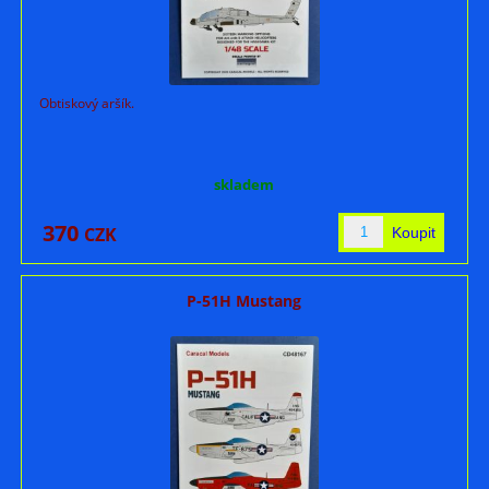
Obtiskový aršík.
skladem
370
CZK
P-51H Mustang