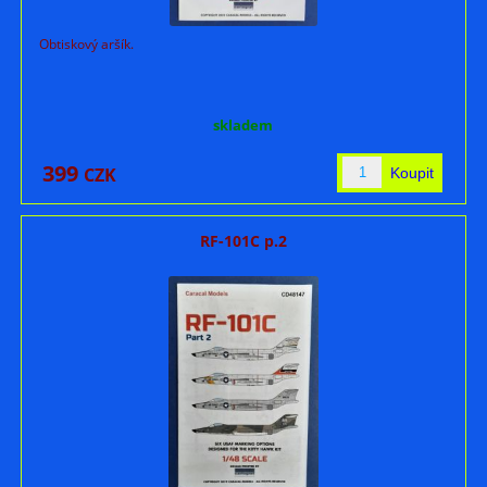
Obtiskový aršík.
skladem
399
CZK
RF-101C p.2