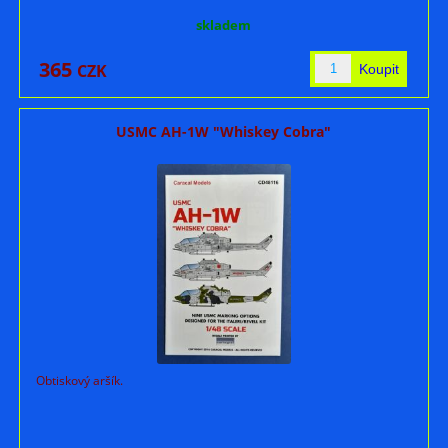
skladem
365
CZK
USMC AH-1W "Whiskey Cobra"
Obtiskový aršík.