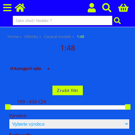
Home
Obtisky
Caracal models
1:48
1:48
O kategorii výše
199 - 430 CZK
Výrobce:
Řadit podle: