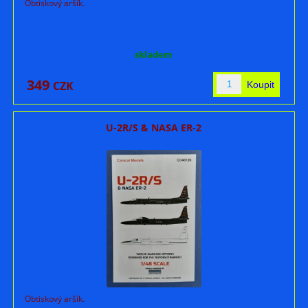
Obtiskový aršík.
skladem
349
CZK
U-2R/S & NASA ER-2
Obtiskový aršík.