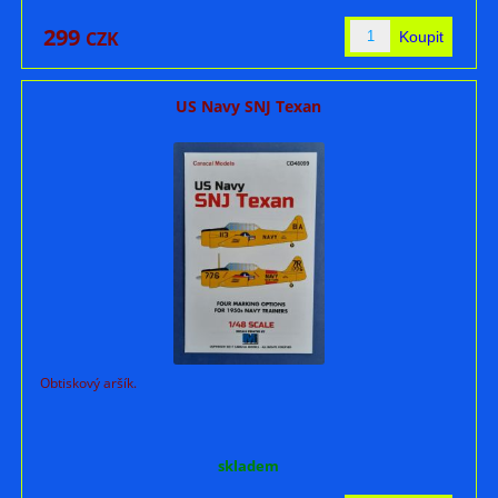
299
CZK
US Navy SNJ Texan
Obtiskový aršík.
skladem