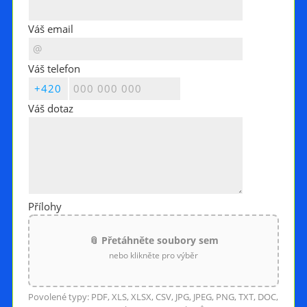
Váš email
Váš telefon
Váš dotaz
Přílohy
📎 Přetáhněte soubory sem
nebo klikněte pro výběr
Povolené typy: PDF, XLS, XLSX, CSV, JPG, JPEG, PNG, TXT, DOC,