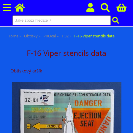
Home
Obtisky
PROcal
1:32
F-16 Viper stencils data
F-16 Viper stencils data
Obtiskový aršík