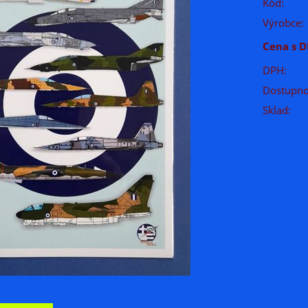
Kód:
Výrobce:
Cena s D
DPH:
Dostupno
Sklad: