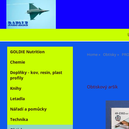
GOLDIE Nutrition
Home
Obtisky
PRO
Chemie
Doplňky - kov, resin, plast
profily
Obtiskový aršík
Knihy
Letadla
Nářadí a pomůcky
Technika