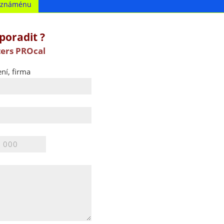
t známénu
poradit ?
ters PROcal
ní, firma