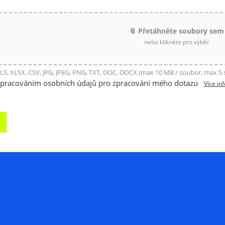
📎 Přetáhněte soubory sem
nebo klikněte pro výběr
LS, XLSX, CSV, JPG, JPEG, PNG, TXT, DOC, DOCX (max 10 MB / soubor, max 5
zpracováním osobních údajů pro zpracování mého dotazu
Více in