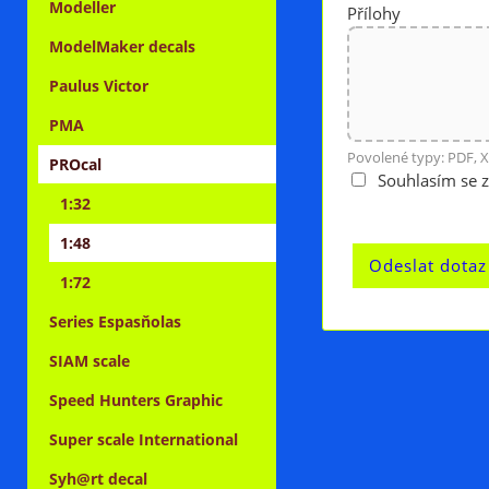
Modeller
Přílohy
ModelMaker decals
Paulus Victor
PMA
Povolené typy: PDF, X
PROcal
Souhlasím se 
1:32
1:48
1:72
Series Espasňolas
SIAM scale
Speed Hunters Graphic
Super scale International
Syh@rt decal