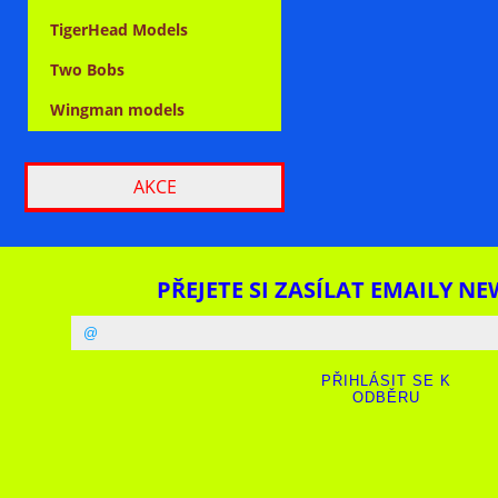
TigerHead Models
Two Bobs
Wingman models
AKCE
PŘEJETE SI ZASÍLAT EMAILY NE