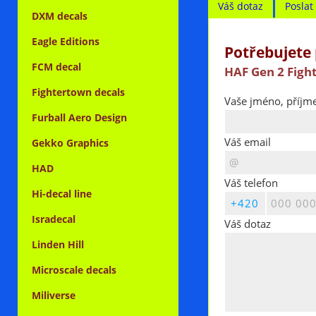
Váš dotaz
Posla
DXM decals
Eagle Editions
Potřebujete 
FCM decal
HAF Gen 2 Figh
Fightertown decals
Vaše jméno, příjme
Furball Aero Design
Váš email
Gekko Graphics
HAD
Váš telefon
Hi-decal line
Isradecal
Váš dotaz
Linden Hill
Microscale decals
Miliverse