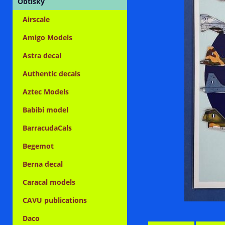
Obtisky
Airscale
Amigo Models
Astra decal
Authentic decals
Aztec Models
Babibi model
BarracudaCals
Begemot
Berna decal
Caracal models
CAVU publications
Daco