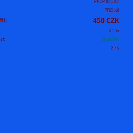
PRO482302
PROcal
450 CZK
PH:
21 %
st:
Skladem
2 ks