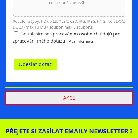
nebo klikněte pro výběr
Povolené typy: PDF, XLS, XLSX, CSV, JPG, JPEG, PNG, TXT, DOC,
DOCX (max 10 MB / soubor, max 5 souborů)
Souhlasím se zpracováním osobních údajů pro
zpracování mého dotazu
Více informací
AKCE
PŘEJETE SI ZASÍLAT EMAILY NEWSLETTER ?