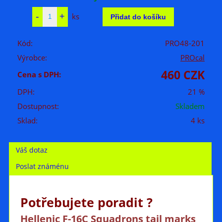
ks
Kód:
PRO48-201
Výrobce:
PROcal
460 CZK
Cena s DPH:
DPH:
21 %
Dostupnost:
Skladem
Sklad:
4 ks
Váš dotaz
Poslat známénu
Potřebujete poradit ?
Hellenic F-16C Squadrons tail marks