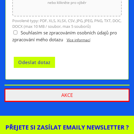
nebo klikněte pro výběr
Povolené typy: PDF, XLS, XLSX, CSV, JPG, JPEG, PNG, TXT, DOC,
DOCX (max 10 MB / soubor, max 5 souborů)
Souhlasím se zpracováním osobních údajů pro
zpracování mého dotazu
Více informací
AKCE
PŘEJETE SI ZASÍLAT EMAILY NEWSLETTER ?