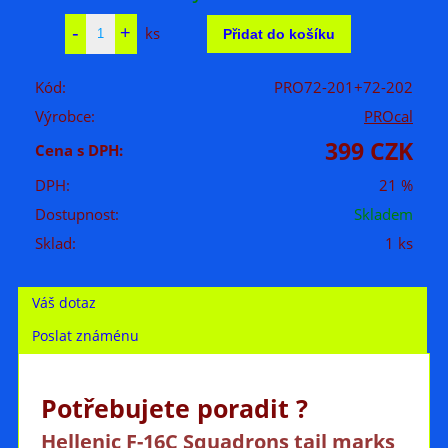
ks
Kód:
PRO72-201+72-202
Výrobce:
PROcal
399 CZK
Cena s DPH:
DPH:
21 %
Dostupnost:
Skladem
Sklad:
1 ks
Váš dotaz
Poslat známénu
Potřebujete poradit ?
Hellenic F-16C Squadrons tail marks