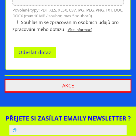
Povolené typy: PDF, XLS, XLSX, CSV, JPG, JPEG, PNG, TXT, DOC,
DOCX (max 10 MB / soubor, max 5 souborů)
Souhlasím se zpracováním osobních údajů pro
zpracování mého dotazu
Více informací
AKCE
PŘEJETE SI ZASÍLAT EMAILY NEWSLETTER ?