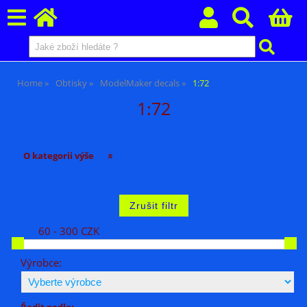
Home
Obtisky
ModelMaker decals
1:72
1:72
O kategorii výše
60 - 300 CZK
Výrobce:
Řadit podle: