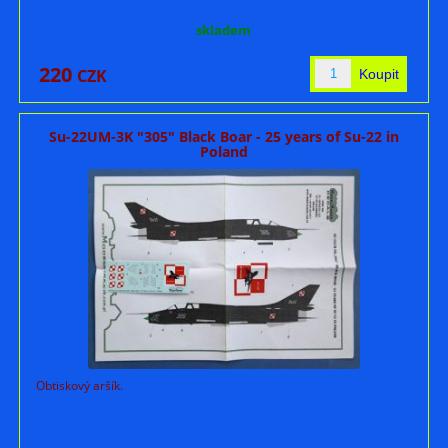
skladem
220
CZK
Su-22UM-3K "305" Black Boar - 25 years of Su-22 in
Poland
Obtiskový aršík.