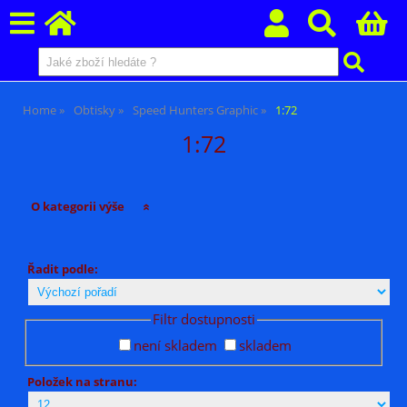
Home
Obtisky
Speed Hunters Graphic
1:72
1:72
O kategorii výše
Řadit podle:
Filtr dostupnosti
není skladem
skladem
Položek na stranu: