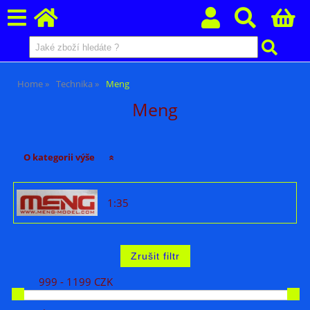
Home
Technika
Meng
Meng
O kategorii výše
1:35
999 - 1199 CZK