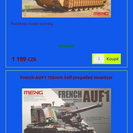
Plastikový model techniky
skladem
1 199
CZK
French AUF1 155mm Self-propelled Howitzer