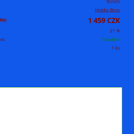
85505
Hobby Boss
1 459 CZK
PH:
21 %
st:
Skladem
1 ks