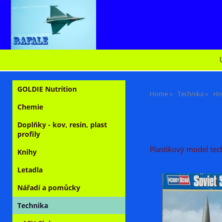
GOLDIE Nutrition
Home
Technika
Ho
Chemie
Doplňky - kov, resin, plast
profily
Plastikový model tec
Knihy
Letadla
Nářadí a pomůcky
Technika