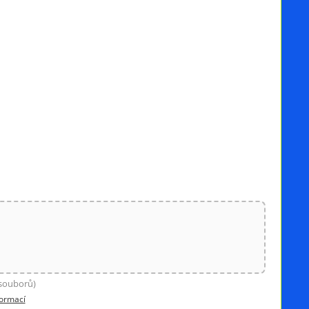
 souborů)
formací