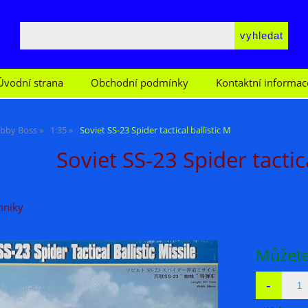
Úvodní strana
Obchodní podmínky
Kontaktní informac
bby Boss
1:35
Soviet SS-23 Spider tactical ballistic M
Soviet SS-23 Spider tactica
hniky
Můžete