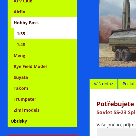
AFV Club
Airfix
Hobby Boss
1:35
1:48
Meng
Rye Field Model
Suyata
Váš dotaz
Posla
Takom
Trumpeter
Potřebujete 
Zimi models
Soviet SS-23 Spi
Obtisky
Vaše jméno, příjme