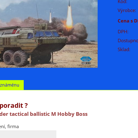
Kód:
Výrobce:
Cena s D
DPH:
Dostupno
Sklad:
t známénu
poradit ?
der tactical ballistic M Hobby Boss
ní, firma