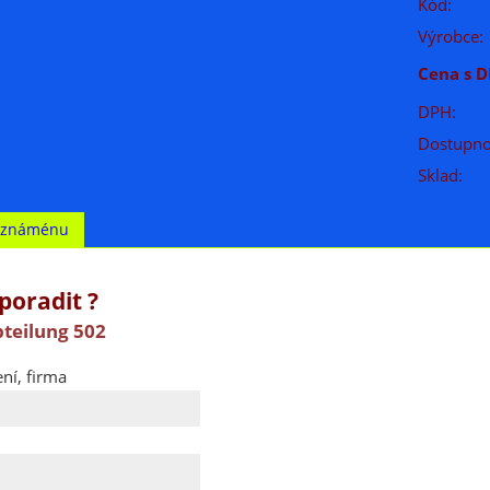
Kód:
Výrobce:
Cena s D
DPH:
Dostupno
Sklad:
t známénu
poradit ?
bteilung 502
ní, firma