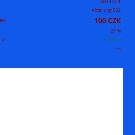
ABT835-1
Abteilung 502
100 CZK
PH:
21 %
st:
Skladem
1 ks