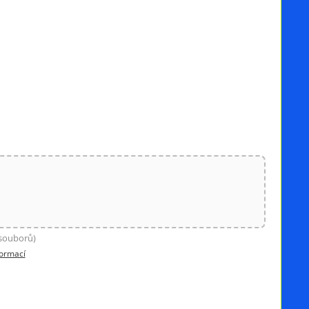
 souborů)
formací