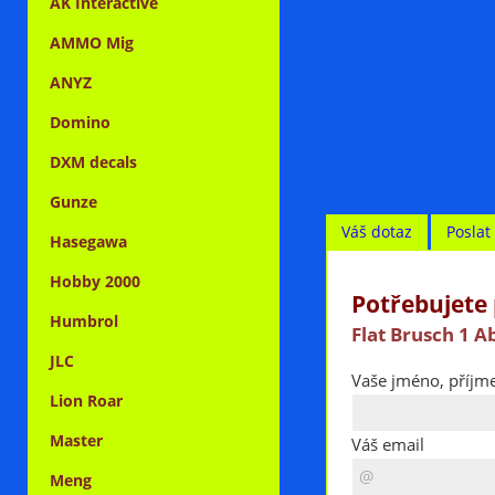
AK Interactive
AMMO Mig
ANYZ
Domino
DXM decals
Gunze
Váš dotaz
Posla
Hasegawa
Hobby 2000
Potřebujete 
Humbrol
Flat Brusch 1 A
JLC
Vaše jméno, příjme
Lion Roar
Master
Váš email
Meng