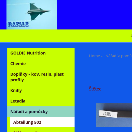
GOLDIE Nutrition
Home
Nářadí a pomů
Chemie
Doplňky - kov, resin, plast
profily
Štětec
Knihy
Letadla
Nářadí a pomůcky
Abteilung 502