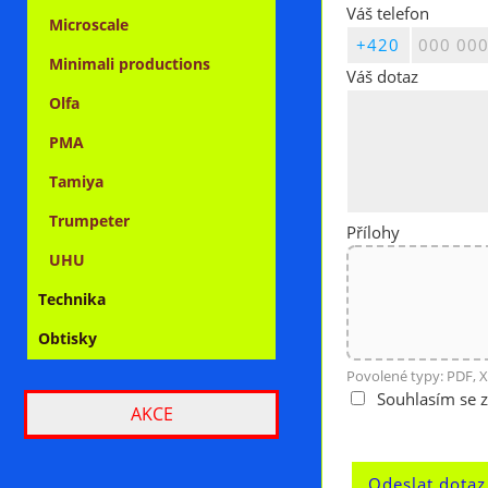
Váš telefon
Microscale
Minimali productions
Váš dotaz
Olfa
PMA
Tamiya
Trumpeter
Přílohy
UHU
Technika
Obtisky
Povolené typy: PDF, X
Souhlasím se 
AKCE