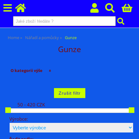
Home
Nářadí a pomůcky
Gunze
Gunze
O kategorii výše
50 - 420 CZK
Výrobce:
Řadit podle: