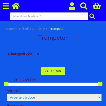
Home
Nářadí a pomůcky
Trumpeter
Trumpeter
O kategorii výše
110 - 249 CZK
Výrobce:
Řadit podle: