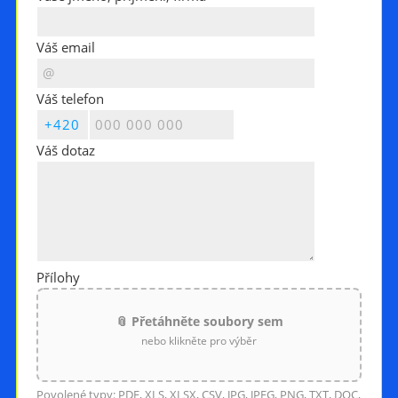
Váš email
Váš telefon
Váš dotaz
Přílohy
📎 Přetáhněte soubory sem
nebo klikněte pro výběr
Povolené typy: PDF, XLS, XLSX, CSV, JPG, JPEG, PNG, TXT, DOC,