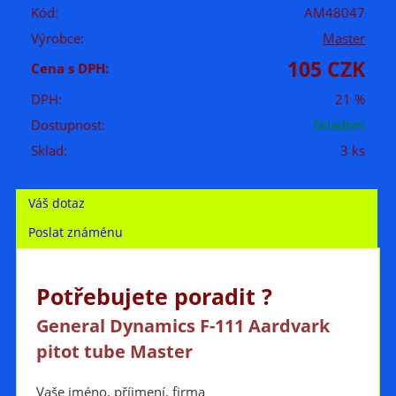
Kód:
AM48047
Výrobce:
Master
105 CZK
Cena s DPH:
DPH:
21 %
Dostupnost:
Skladem
Sklad:
3 ks
Váš dotaz
Poslat známénu
Potřebujete poradit ?
General Dynamics F-111 Aardvark
pitot tube Master
Vaše jméno, příjmení, firma