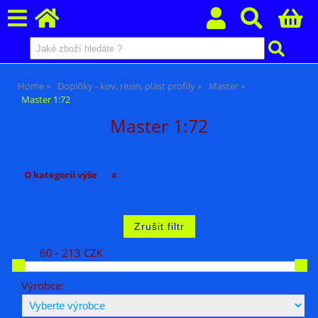
Home
Doplňky - kov, resin, plast profily
Master
Master 1:72
Master 1:72
O kategorii výše
60 - 213 CZK
Výrobce: