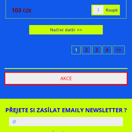
103
CZK
1
2
3
4
>>
AKCE
PŘEJETE SI ZASÍLAT EMAILY NEWSLETTER ?