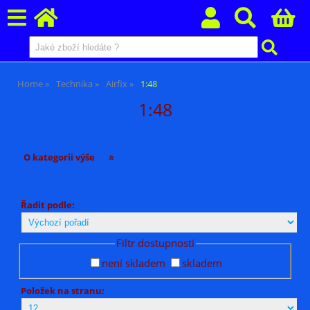
Home
Technika
Airfix
1:48
1:48
O kategorii výše
Řadit podle:
Filtr dostupnosti
není skladem
skladem
Položek na stranu: