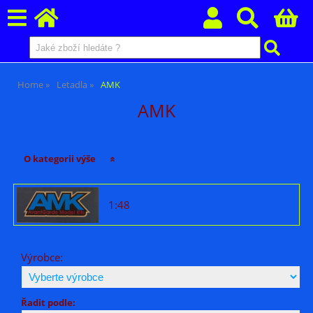
Home
Letadla
AMK
AMK
O kategorii výše
1:48
Výrobce:
Řadit podle: