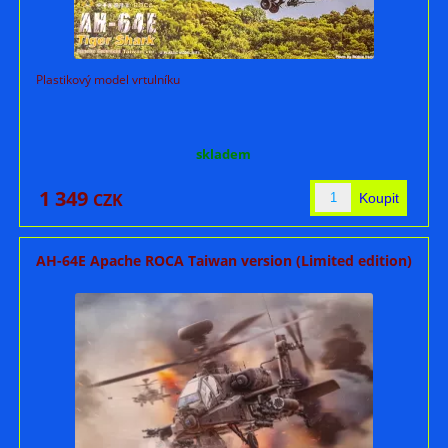
Plastikový model vrtulníku
skladem
1 349
CZK
AH-64E Apache ROCA Taiwan version (Limited edition)