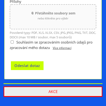
Přílohy
📎 Přetáhněte soubory sem
nebo klikněte pro výběr
Povolené typy: PDF, XLS, XLSX, CSV, JPG, JPEG, PNG, TXT, DOC,
DOCX (max 10 MB / soubor, max 5 souborů)
Souhlasím se zpracováním osobních údajů pro
zpracování mého dotazu
Více informací
AKCE