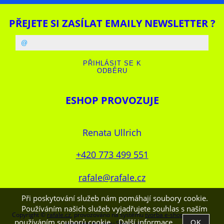
PŘEJETE SI ZASÍLAT EMAILY NEWSLETTER ?
ESHOP PROVOZUJE
Renata Ullrich
+420 773 499 551
rafale@rafale.cz
Při poskytování služeb nám pomáhají soubory cookie.
Používáním našich služeb vyjadřujete souhlas s naším
Copyright ©
rafale.cz
,
provozováno na systému
tvorba e-shopu
a
používáním souborů cookie.
Další informace
pronájem e-shopu
Shop5.cz