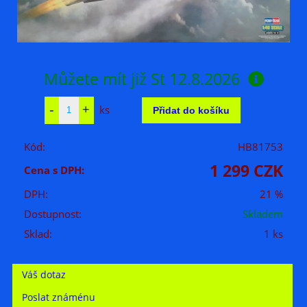
Můžete mít již
St 12.8.2026
ks
Kód:
HB81753
1 299 CZK
Cena s DPH:
DPH:
21 %
Dostupnost:
Skladem
Sklad:
1 ks
Váš dotaz
Poslat známénu