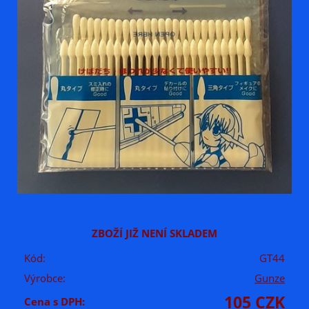
ZBOŽÍ JIŽ NENÍ SKLADEM
Kód:
GT44
Výrobce:
Gunze
105 CZK
Cena s DPH: