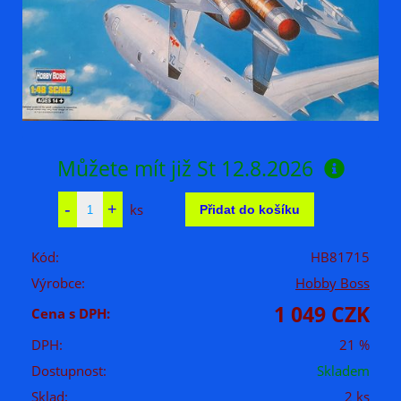
Můžete mít již
St 12.8.2026
ks
Kód:
HB81715
Výrobce:
Hobby Boss
1 049 CZK
Cena s DPH:
DPH:
21 %
Dostupnost:
Skladem
Sklad:
2 ks