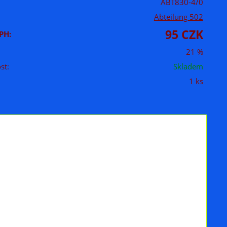
ABT830-4/0
Abteilung 502
95 CZK
PH:
21 %
st:
Skladem
1 ks