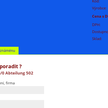
Kód:
Výrobce:
Cena s D
DPH:
Dostupno
Sklad:
t známénu
poradit ?
/0 Abteilung 502
ní, firma