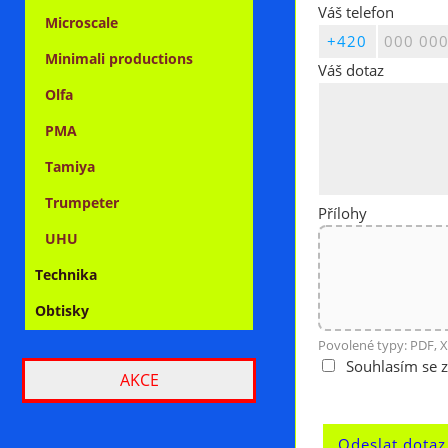
Váš telefon
Microscale
Minimali productions
Váš dotaz
Olfa
PMA
Tamiya
Trumpeter
Přílohy
UHU
Technika
Obtisky
Povolené typy: PDF, X
Souhlasím se 
AKCE