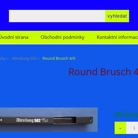
Úvodní strana
Obchodní podmínky
Kontaktní informac
cky
Abteilung 502
Round Brusch 4/0
Round Brusch 
Můžete