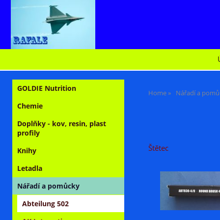
GOLDIE Nutrition
Home
Nářadí a pomů
Chemie
Doplňky - kov, resin, plast
profily
Štětec
Knihy
Letadla
Nářadí a pomůcky
Abteilung 502