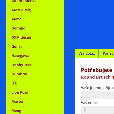
AK Interactive
AMMO Mig
ANYZ
Domino
DXM decals
Gunze
Váš dotaz
Posla
Hasegawa
Hobby 2000
Potřebujete 
Humbrol
Round Brusch 4
JLC
Vaše jméno, příjme
Lion Roar
Master
Váš email
Meng