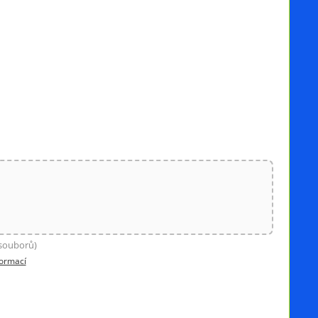
 souborů)
formací