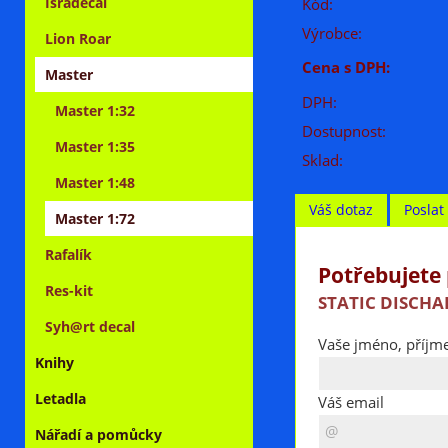
Isradecal
Kód:
Výrobce:
Lion Roar
Cena s DPH:
Master
DPH:
Master 1:32
Dostupnost:
Master 1:35
Sklad:
Master 1:48
Váš dotaz
Posla
Master 1:72
Rafalík
Potřebujete 
Res-kit
STATIC DISCHAR
Syh@rt decal
Vaše jméno, příjme
Knihy
Letadla
Váš email
Nářadí a pomůcky