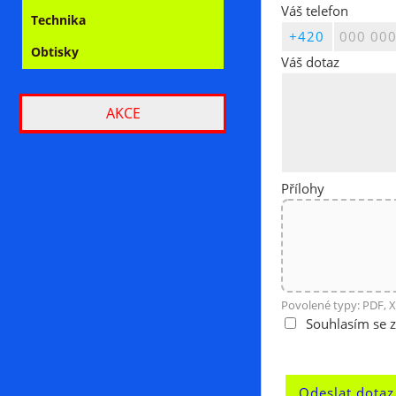
Váš telefon
Technika
Obtisky
Váš dotaz
AKCE
Přílohy
Povolené typy: PDF, X
Souhlasím se 