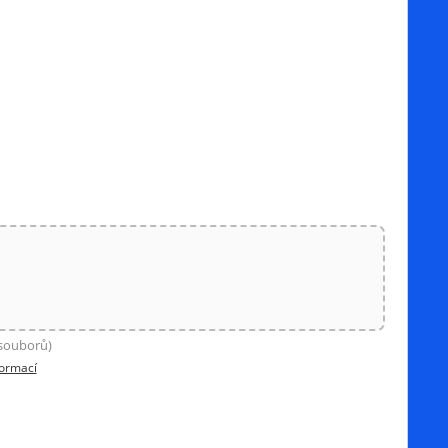
 souborů)
formací