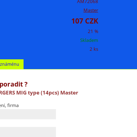
AM72068
Master
107 CZK
21 %
Skladem
2 ks
t známénu
poradit ?
GERS MIG type (14pcs) Master
ní, firma