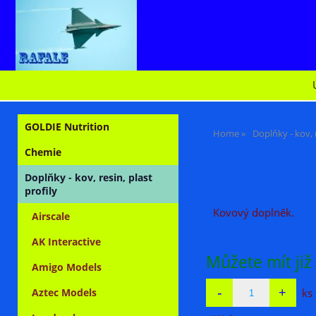
GOLDIE Nutrition
Home
Doplňky - kov, r
Chemie
Doplňky - kov, resin, plast
profily
Kovový doplněk.
Airscale
AK Interactive
Můžete mít již
Amigo Models
ks
Aztec Models