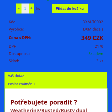
ks
Kód:
DXM-T0002
Výrobce:
DXM decals
349 CZK
Cena s DPH:
DPH:
21 %
Dostupnost:
Skladem
Sklad:
3 ks
Váš dotaz
Poslat známénu
Potřebujete poradit ?
Weathering/Rusted/Rusty dual