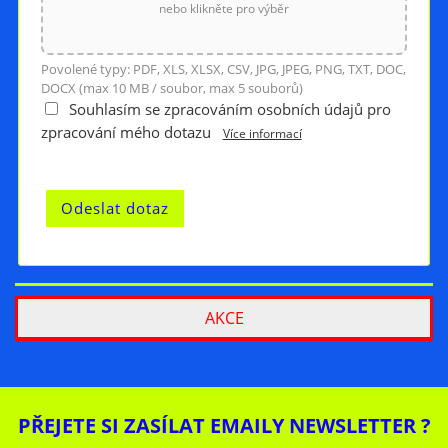
nebo klikněte pro výběr
Povolené typy: PDF, XLS, XLSX, CSV, JPG, JPEG, PNG, TXT, DOC,
DOCX (max 10 MB / soubor, max 5 souborů)
Souhlasím se zpracováním osobních údajů pro
zpracování mého dotazu
Více informací
AKCE
PŘEJETE SI ZASÍLAT EMAILY NEWSLETTER ?