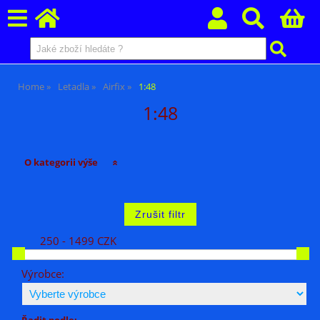
Home
Letadla
Airfix
1:48
1:48
O kategorii výše
250 - 1499 CZK
Výrobce:
Řadit podle: