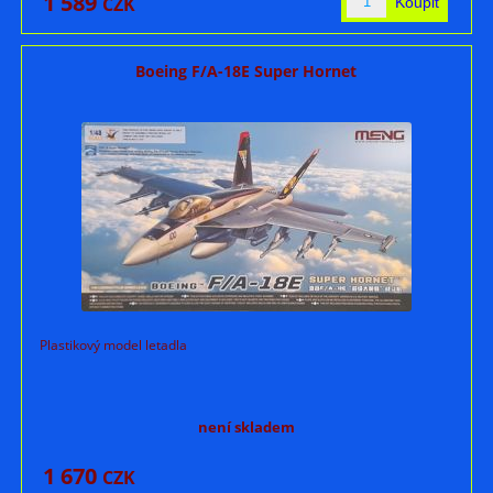
1 589
CZK
Boeing F/A-18E Super Hornet
Plastikový model letadla
není skladem
1 670
CZK