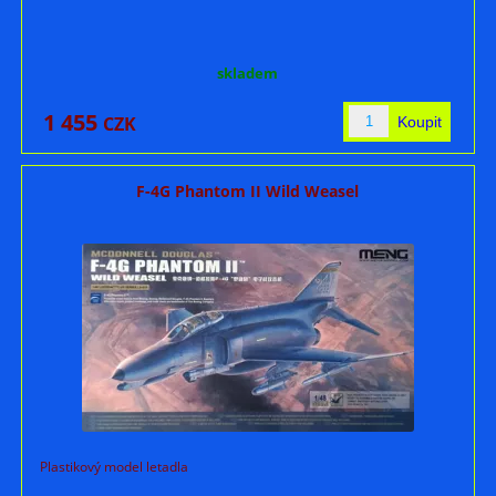
skladem
1 455
CZK
F-4G Phantom II Wild Weasel
Plastikový model letadla