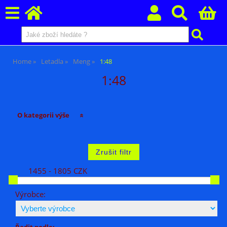
Home
Letadla
Meng
1:48
1:48
O kategorii výše
1455 - 1805 CZK
Výrobce:
Řadit podle: