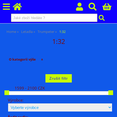
Home
Letadla
Trumpeter
1:32
1:32
O kategorii výše
1599 - 2100 CZK
Výrobce:
Řadit podle: