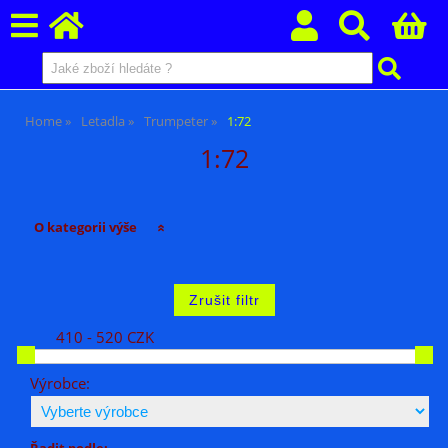
Home
Letadla
Trumpeter
1:72
1:72
O kategorii výše
410 - 520 CZK
Výrobce:
Řadit podle: