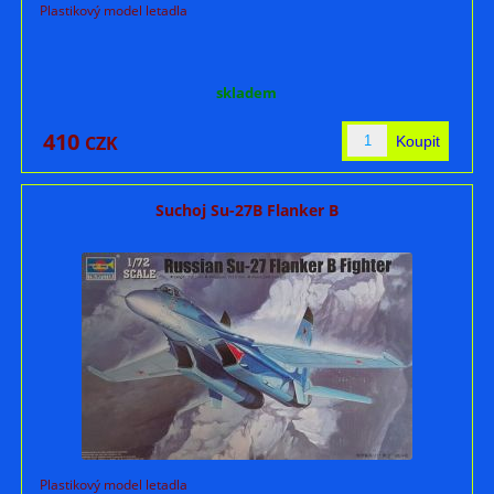
Plastikový model letadla
skladem
410
CZK
Suchoj Su-27B Flanker B
Plastikový model letadla